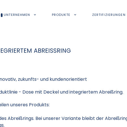
UNTERNEHMEN
PRODUKTE
ZERTIFIZIERUNGEN
TEGRIERTEM ABREISSRING
nnovativ, zukunfts- und kundenorientiert
uktlinie - Dose mit Deckel und integriertem Abreißring.
ilen unseres Produkts:
es Abreißrings. Bei unserer Variante bleibt der Abreißrin
gs.